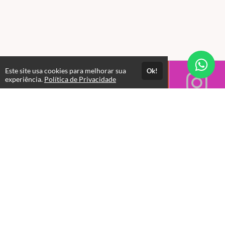
Este site usa cookies para melhorar sua
Ok!
experiência.
Política de Privacidade
Horário de Atendimento das 08:00 as 17:30
Gestão Administrativa
+55 11 5283-3599 | contato@racsec.com.br
Departamento Comercial
+55 11 94114-6218 - 11 97136-9040 |
comercial@riggingbrasil.com.br