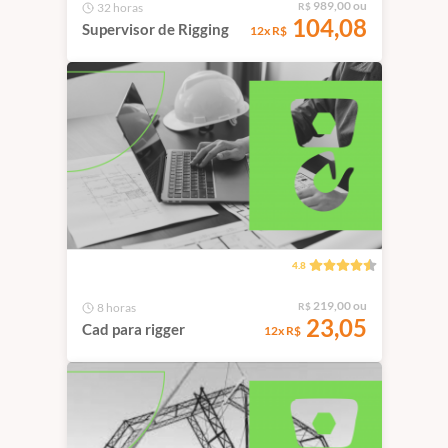
989,00 ou
32 horas
R$
104,08
Supervisor de Rigging
12x R$
4.8
219,00 ou
8 horas
R$
23,05
Cad para rigger
12x R$