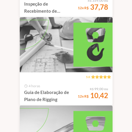
359,00 ou
R$
Inspeção de
37,78
12x R$
Recebimento de
Equipamentos
(empilhadeiras,
guindautos, guindastes e
PEMT´s)
5.0
4 horas
99,00 ou
R$
Guia de Elaboração de
10,42
12x R$
Plano de Rigging