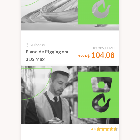
20 horas
989,00 ou
R$
Plano de Rigging em
104,08
12x R$
3DS Max
4.8