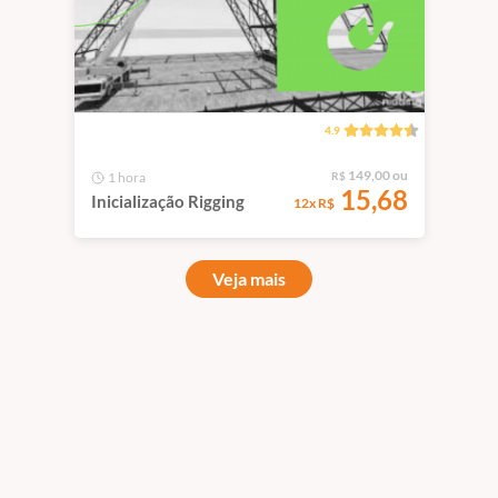
4.9
149,00 ou
1 hora
R$
15,68
Inicialização Rigging
12x R$
Veja mais