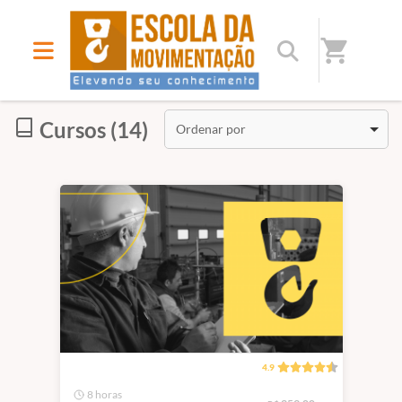
shopping_cart
Início
/
Categorias
/
EAD
Cursos (14)
Ordenar por
4.9
8 horas