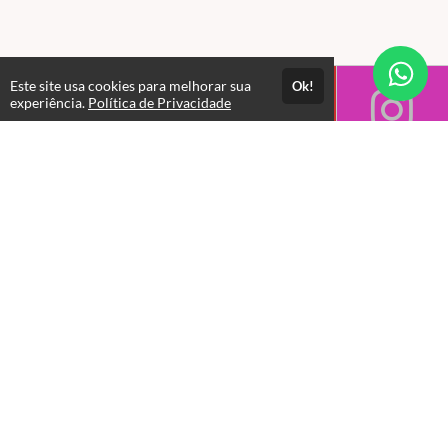
Este site usa cookies para melhorar sua
Ok!
experiência.
Política de Privacidade
Horário de Atendimento das 08:00 as 17:30
Gestão Administrativa
+55 11 5283-3599 | contato@racsec.com.br
Departamento Comercial
+55 11 94114-6218 - 11 97136-9040 |
comercial@riggingbrasil.com.br
Suporte Escola da Movimentação
+55 11 97483-8853