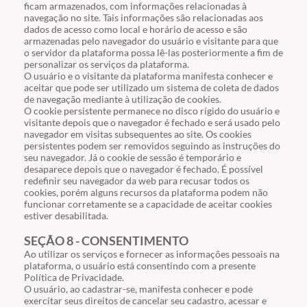
ficam armazenados, com informações relacionadas à
navegação no site. Tais informações são relacionadas aos
dados de acesso como local e horário de acesso e são
armazenadas pelo navegador do usuário e visitante para que
o servidor da plataforma possa lê-las posteriormente a fim de
personalizar os serviços da plataforma.
O usuário e o visitante da plataforma manifesta conhecer e
aceitar que pode ser utilizado um sistema de coleta de dados
de navegação mediante à utilização de cookies.
O cookie persistente permanece no disco rígido do usuário e
visitante depois que o navegador é fechado e será usado pelo
navegador em visitas subsequentes ao site. Os cookies
persistentes podem ser removidos seguindo as instruções do
seu navegador. Já o cookie de sessão é temporário e
desaparece depois que o navegador é fechado. É possível
redefinir seu navegador da web para recusar todos os
cookies, porém alguns recursos da plataforma podem não
funcionar corretamente se a capacidade de aceitar cookies
estiver desabilitada.
SEÇÃO 8 - CONSENTIMENTO
Ao utilizar os serviços e fornecer as informações pessoais na
plataforma, o usuário está consentindo com a presente
Política de Privacidade.
O usuário, ao cadastrar-se, manifesta conhecer e pode
exercitar seus direitos de cancelar seu cadastro, acessar e