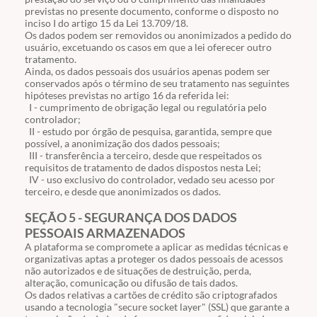
previstas no presente documento, conforme o disposto no
inciso
I
do artigo
15
da Lei
13.709
/18.
Os dados podem ser removidos ou anonimizados a pedido do
usuário, excetuando os casos em que a lei oferecer outro
tratamento.
Ainda, os dados pessoais dos usuários apenas podem ser
conservados após o término de seu tratamento nas seguintes
hipóteses previstas no artigo 16 da referida lei:
I - cumprimento de obrigação legal ou regulatória pelo
controlador;
II - estudo por órgão de pesquisa, garantida, sempre que
possível, a anonimização dos dados pessoais;
III - transferência a terceiro, desde que respeitados os
requisitos de tratamento de dados dispostos nesta Lei;
IV - uso exclusivo do controlador, vedado seu acesso por
terceiro, e desde que anonimizados os dados.
SEÇÃO 5 - SEGURANÇA DOS DADOS
PESSOAIS ARMAZENADOS
A plataforma se compromete a aplicar as medidas técnicas e
organizativas aptas a proteger os dados pessoais de acessos
não autorizados e de situações de destruição, perda,
alteração, comunicação ou difusão de tais dados.
Os dados relativas a cartões de crédito são criptografados
usando a tecnologia "secure socket layer" (SSL) que garante a