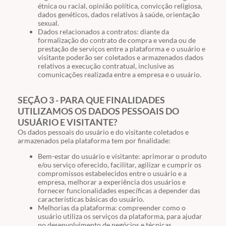
étnica ou racial, opinião política, convicção religiosa,
dados genéticos, dados relativos à saúde, orientação
sexual.
Dados relacionados a contratos: diante da
formalização do contrato de compra e venda ou de
prestação de serviços entre a plataforma e o usuário e
visitante poderão ser coletados e armazenados dados
relativos a execução contratual, inclusive as
comunicações realizada entre a empresa e o usuário.
SEÇÃO 3 - PARA QUE FINALIDADES
UTILIZAMOS OS DADOS PESSOAIS DO
USUÁRIO E VISITANTE?
Os dados pessoais do usuário e do visitante coletados e
armazenados pela plataforma tem por finalidade:
Bem-estar do usuário e visitante: aprimorar o produto
e/ou serviço oferecido, facilitar, agilizar e cumprir os
compromissos estabelecidos entre o usuário e a
empresa, melhorar a experiência dos usuários e
fornecer funcionalidades específicas a depender das
características básicas do usuário.
Melhorias da plataforma: compreender como o
usuário utiliza os serviços da plataforma, para ajudar
no desenvolvimento de negócios e técnicas.