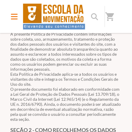
shopping_cart
SEÇÃO 1 - INFORMAÇÕES GERAIS
A presente Política de Privacidade contém informações
sobre coleta, uso, armazenamento, tratamento e proteção
dos dados pessoais dos usuários e visitantes do site, com a
finalidade de demonstrar absoluta transparência quanto ao
assunto e esclarecer a todos interessados sobre os tipos de
dados que são coletados, os motivos da coleta e a forma
como os usuários podem gerenciar ou excluir as suas
informações pessoais.
Esta Política de Privacidade aplica-se a todos os usuários e
visitantes do site e integra os Termos e Condições Gerais de
Uso do site.
O presente documento foi elaborado em conformidade com
a Lei Geral de Proteção de Dados Pessoais (Lei
13.709
/18), o
Marco Civil da Internet
(Lei
12.965
/14) (e o Regulamento da
UE n. 2016/6790). Ainda, o documento poderá ser atualizado
em decorrência de eventual atualização normativa, razão
pela qual se convida o usuário a consultar periodicamente
esta seção.
SEÇÃO 2 - COMO RECOLHEMOS OS DADOS