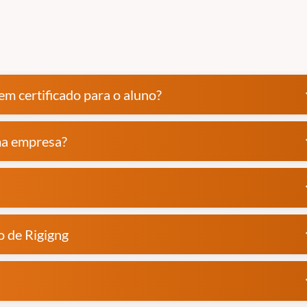
m certificado para o aluno?
exp
ma empresa?
exp
exp
o de Rigigng
exp
exp