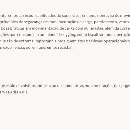
entaremos as responsabilidades do supervisor em uma operação de mov
os princípios de segurança em movimentação de carga, patolamento, vento
s, boas praticas em movimentação de carga com guindastes, além da corre
ações que constam em um plano de rigging, como fiscalizar uma operação
 que são de extrema importância para quem atua nas áreas operacionais 
m experiência, porem querem se reciclar.
 que estão envolvidos indireta ou diretamente as movimentações de cargas
m seu dia a dia.