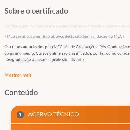
Sobre o certificado
Confira algumas dúvidas mais comuns sobre a emissão e validade do ce
- Meu certificado emitido através deste site tem validação do MEC?
Os cursos autorizados pelo MEC são de Graduação e Pós-Graduação e a
do ensino médio. Cursos online são classificados, por lei, como
cursos 
pós-graduação ou técnico profissionalizante.
Os Cursos Livres, passaram a integrar a Educação Profissional, como Ní
Mostrar mais
uma modalidade de educação não-formal com duração variável, a fim 
exigências de escolaridade anterior.
Conteúdo
Educação é um direito de todos e é um incentivo a sociedade
, previst
educação. Os cursos livres e os certificados tem validade para fins cu
técnico, graduação ou pós-graduação.
ACERVO TÉCNICO
1
- Meu certificado é aceito pelo CREA, CRC e CRM?
Conforme citado acima, nossos cursos são de nível básico e livre, ou se