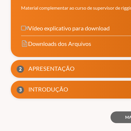
superior.
Material complementar ao curso de supervisor de riggi
(Fontes: Secretaria de Educação de São Paulo e ABED)
Vídeo explicativo para download
Downloads dos Arquivos
APRESENTAÇÃO
2
INTRODUÇÃO
3
MA