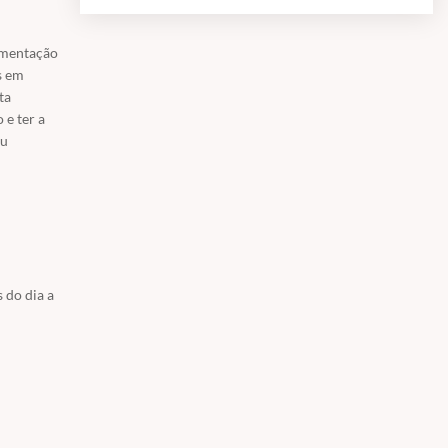
imentação
s em
ta
 e ter a
ou
 do dia a