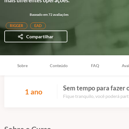
mais diferentes operações.
Baseado em 72 avaliações
RIGGER
EAD
Compartilhar
Sobre
Conteúdo
FAQ
Ava
Sem tempo para fazer o
1 ano
Fique tranquilo, você poderá part