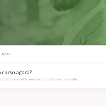
liações
 curso agora?
icipar desse curso em até 1 ano após a matrícula.