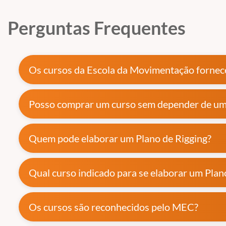
Perguntas Frequentes
Os cursos da Escola da Movimentação fornece
Posso comprar um curso sem depender de u
Quem pode elaborar um Plano de Rigging?
Qual curso indicado para se elaborar um Plan
Os cursos são reconhecidos pelo MEC?