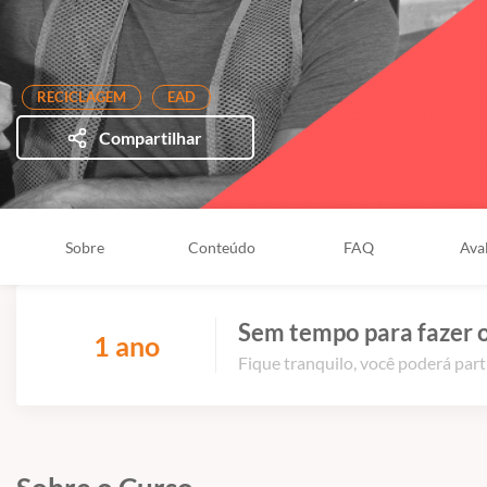
RECICLAGEM
EAD
Compartilhar
Sobre
Conteúdo
FAQ
Ava
Sem tempo para fazer o
1 ano
Fique tranquilo, você poderá part