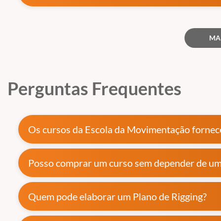
DDS (Diálogo diário de segurança)
Análise de Risco
Permissão de trabalho
MA
Tipos de obras e suas particularidades (Pré-moldado, clientes gr
5S na movimentação de carga – como implementar no seu dia d
Plano de emergência – o que é
Trabalhando com o içamento de pessoas (Cesto aéreo e Cesto S
Perguntas Frequentes
Trabalhando com a presença de Plataforma elevatória móvel d
O curso apresenta material didático oferecido em PDF para os partici
Os participantes serão avaliados após a finalização do curso através d
Os cursos da Escola da Movimentação fornece
O curso será disponibilizado para acesso e execução no prazo de 90 di
Posso comprar um curso sem depender de u
Quem pode elaborar um Plano de Rigging?