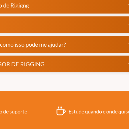
o de Rigigng
exp
exp
como isso pode me ajudar?
exp
VISOR DE RIGGING
exp
o de suporte
Estude quando e onde quis