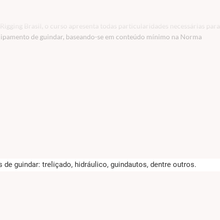
ging Brasil, o curso apresenta todas particularidades necessárias para
quipamento de guindar, baseando-se em conteúdo mínimo na Norma
e guindar: treliçado, hidráulico, guindautos, dentre outros.
mensões, estabilidade e fragilidade)