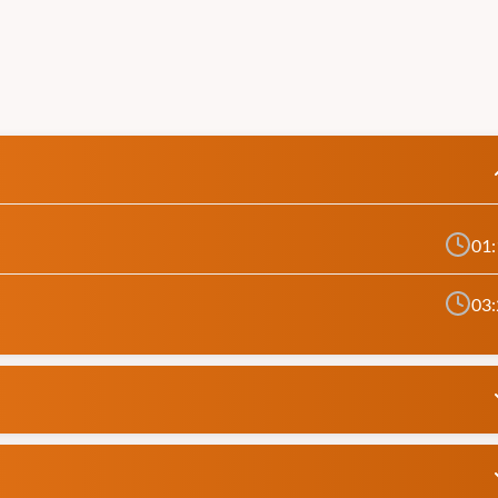
o em lingas;
 Acessórios (manilha, patesca, talhas auxiliares), Laços de cabos de aço e
ias, ganchos, cabos de aço e cintas sintéticas;
;
ecial quanto ao nivelamento, patolamento, carga dinâmica, condições cl
01:
03: