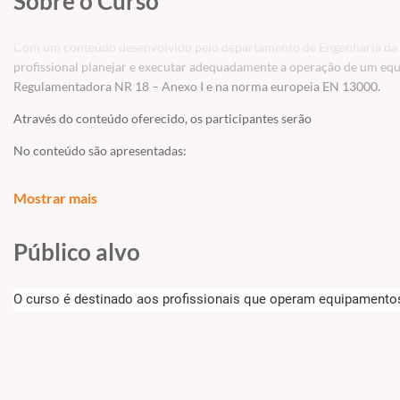
Sobre o Curso
Com um conteúdo desenvolvido pelo departamento de Engenharia da Rig
profissional planejar e executar adequadamente a operação de um e
Regulamentadora NR 18 – Anexo I e na norma europeia EN 13000.
Através do conteúdo oferecido, os participantes serão
No conteúdo são apresentadas:
Responsabilidades de operar um equipamento
Mostrar mais
EPI´s necessários para execução das atividades
Postura de um operador de guindastes
Deslocamento do equipamento vias urbanas
Público alvo
Deslocamento do equipamento na obra
Comportamento de um operador de guindaste
O curso é destinado aos profissionais que operam equipamentos d
Habilidades de um operador de guindaste
Operação e inspeção diária do equipamento;
Atuação dos dispositivos de segurança;
Sinalização manual e por comunicação via rádio;
Isolamento de áreas sob cargas suspensas;
Carga - Avaliando a carga (peso, particularidades, canto vivo, di