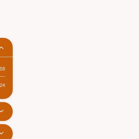
 Balancim
imáticas e
18
24