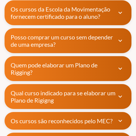
Os cursos da Escola da Movimentação
expand_more
fornecem certificado para o aluno?
Posso comprar um curso sem depender
expand_more
de uma empresa?
Quem pode elaborar um Plano de
expand_more
Rigging?
Qual curso indicado para se elaborar um
expand_more
Plano de Rigigng
Os cursos são reconhecidos pelo MEC?
expand_more
Confira algumas dúvidas mais comuns sobre a emissão e validade
do certificado: