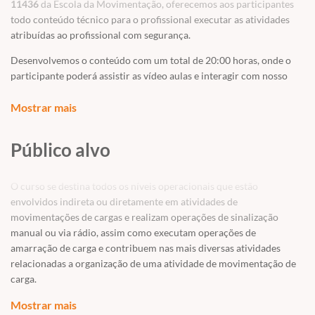
11436
da Escola da Movimentação, oferecemos aos participantes
todo conteúdo técnico para o profissional executar as atividades
atribuídas ao profissional com segurança.
Desenvolvemos o conteúdo com um total de 20:00 horas, onde o
participante poderá assistir as vídeo aulas e interagir com nosso
tutor Eng. Gustavo Cassiolato ao longo de toda sua vivência na
plataforma, tirando dúvida, expondo situações de operações e
Mostrar mais
aprimorando ainda mais seu conhecimento.
Público alvo
Veja nossa aula
Demo
para conhecer o grande diferencial da Escola
da Movimentação - oferecer conteúdo de alta qualidade elaborado
por profissionais com vivência técnica a campo e proporcionar ao
O curso se destina todos os níveis operacionais que estão
aluno um conteúdo inovador e de alta qualidade para garantir a
envolvidos indireta ou diretamente em atividades de
ELEVAÇÃO DE SEU CONHECIMENTO .
movimentações de cargas e realizam operações de sinalização
manual ou via rádio, assim como executam operações de
Apresentamos aos participantes do curso um material de alta
amarração de carga e contribuem nas mais diversas atividades
qualidade com todos os parâmetros de conhecimento para sua
relacionadas a organização de uma atividade de movimentação de
função como: as responsabilidades de um sinaleiro em uma
carga.
operação de movimentação de carga, princípios de segurança em
movimentação de carga, materiais de içamento com diversas
Esse curso é fundamental para profissionais que estão ingressando
Mostrar mais
orientações de uso e inspeção, tipos de guindastes, boas praticas em