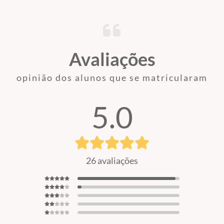
graduação ou pós-graduação.
- Meu certificado é aceito pelo CREA, CRC e CRM?
Conforme citado acima, nossos cursos são de nível básico e livre,
Avaliações
ou seja, servem para atualização e qualificação. Todos esses órgãos
são de nível superior.
opinião dos alunos que se matricularam
(Fontes: Secretaria de Educação de São Paulo e ABED)
5.0
26 avaliações