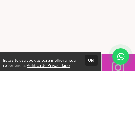
Este site usa cookies para melhorar sua
Ok!
experiência.
Política de Privacidade
Horário de Atendimento das 08:00 as 17:30
Gestão Administrativa
+55 11 5283-3599 | contato@racsec.com.br