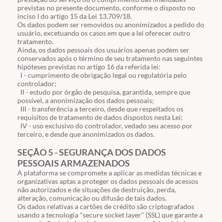
previstas no presente documento, conforme o disposto no
inciso
I
do artigo
15
da Lei
13.709
/18.
Os dados podem ser removidos ou anonimizados a pedido do
usuário, excetuando os casos em que a lei oferecer outro
tratamento.
Ainda, os dados pessoais dos usuários apenas podem ser
conservados após o término de seu tratamento nas seguintes
hipóteses previstas no artigo 16 da referida lei:
I - cumprimento de obrigação legal ou regulatória pelo
controlador;
II - estudo por órgão de pesquisa, garantida, sempre que
possível, a anonimização dos dados pessoais;
III - transferência a terceiro, desde que respeitados os
requisitos de tratamento de dados dispostos nesta Lei;
IV - uso exclusivo do controlador, vedado seu acesso por
terceiro, e desde que anonimizados os dados.
SEÇÃO 5 - SEGURANÇA DOS DADOS
PESSOAIS ARMAZENADOS
A plataforma se compromete a aplicar as medidas técnicas e
organizativas aptas a proteger os dados pessoais de acessos
não autorizados e de situações de destruição, perda,
alteração, comunicação ou difusão de tais dados.
Os dados relativas a cartões de crédito são criptografados
usando a tecnologia "secure socket layer" (SSL) que garante a