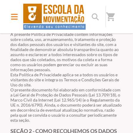
shopping_cart
SEÇÃO 1 - INFORMAÇÕES GERAIS
A presente Política de Privacidade contém informações
sobre coleta, uso, armazenamento, tratamento e proteção
dos dados pessoais dos usuários e visitantes do site, com a
finalidade de demonstrar absoluta transparência quanto ao
assunto e esclarecer a todos interessados sobre os tipos de
dados que são coletados, os motivos da coleta e a forma
como os usuários podem gerenciar ou excluir as suas
informações pessoais.
Esta Política de Privacidade aplica-se a todos os usuários e
visitantes do site e integra os Termos e Condições Gerais de
Uso do site.
O presente documento foi elaborado em conformidade com
a Lei Geral de Proteção de Dados Pessoais (Lei
13.709
/18), o
Marco Civil da Internet
(Lei
12.965
/14) (e o Regulamento da
UE n. 2016/6790). Ainda, o documento poderá ser atualizado
em decorrência de eventual atualização normativa, razão
pela qual se convida o usuário a consultar periodicamente
esta seção.
SEÇÃO 2 - COMO RECOLHEMOS OS DADOS