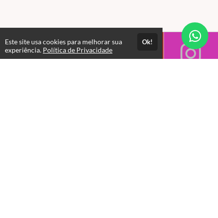
Este site usa cookies para melhorar sua
Ok!
experiência.
Política de Privacidade
Horário de Atendimento das 08:00 as 17:30
Gestão Administrativa
+55 11 5283-3599 | contato@racsec.com.br
Departamento Comercial
+55 11 94114-6218 - 11 97136-9040 |
comercial@riggingbrasil.com.br
Suporte Escola da Movimentação
+55 11 97483-8853