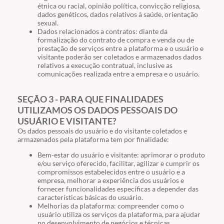
étnica ou racial, opinião política, convicção religiosa,
dados genéticos, dados relativos à saúde, orientação
sexual.
Dados relacionados a contratos: diante da
formalização do contrato de compra e venda ou de
prestação de serviços entre a plataforma e o usuário e
visitante poderão ser coletados e armazenados dados
relativos a execução contratual, inclusive as
comunicações realizada entre a empresa e o usuário.
SEÇÃO 3 - PARA QUE FINALIDADES
UTILIZAMOS OS DADOS PESSOAIS DO
USUÁRIO E VISITANTE?
Os dados pessoais do usuário e do visitante coletados e
armazenados pela plataforma tem por finalidade:
Bem-estar do usuário e visitante: aprimorar o produto
e/ou serviço oferecido, facilitar, agilizar e cumprir os
compromissos estabelecidos entre o usuário e a
empresa, melhorar a experiência dos usuários e
fornecer funcionalidades específicas a depender das
características básicas do usuário.
Melhorias da plataforma: compreender como o
usuário utiliza os serviços da plataforma, para ajudar
no desenvolvimento de negócios e técnicas.