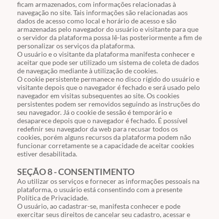
ficam armazenados, com informações relacionadas à
navegação no site. Tais informações são relacionadas aos
dados de acesso como local e horário de acesso e são
armazenadas pelo navegador do usuário e visitante para que
o servidor da plataforma possa lê-las posteriormente a fim de
personalizar os serviços da plataforma.
O usuário e o visitante da plataforma manifesta conhecer e
aceitar que pode ser utilizado um sistema de coleta de dados
de navegação mediante à utilização de cookies.
O cookie persistente permanece no disco rígido do usuário e
visitante depois que o navegador é fechado e será usado pelo
navegador em visitas subsequentes ao site. Os cookies
persistentes podem ser removidos seguindo as instruções do
seu navegador. Já o cookie de sessão é temporário e
desaparece depois que o navegador é fechado. É possível
redefinir seu navegador da web para recusar todos os
cookies, porém alguns recursos da plataforma podem não
funcionar corretamente se a capacidade de aceitar cookies
estiver desabilitada.
SEÇÃO 8 - CONSENTIMENTO
Ao utilizar os serviços e fornecer as informações pessoais na
plataforma, o usuário está consentindo com a presente
Política de Privacidade.
O usuário, ao cadastrar-se, manifesta conhecer e pode
exercitar seus direitos de cancelar seu cadastro, acessar e